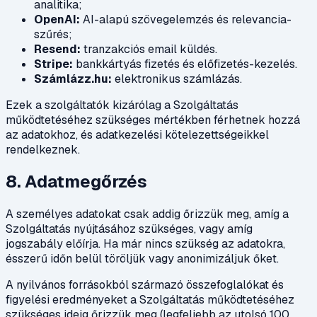
analitika;
OpenAI:
AI-alapú szövegelemzés és relevancia-
szűrés;
Resend:
tranzakciós email küldés.
Stripe:
bankkártyás fizetés és előfizetés-kezelés.
Számlázz.hu:
elektronikus számlázás.
Ezek a szolgáltatók kizárólag a Szolgáltatás
működtetéséhez szükséges mértékben férhetnek hozzá
az adatokhoz, és adatkezelési kötelezettségeikkel
rendelkeznek.
8. Adatmegőrzés
A személyes adatokat csak addig őrizzük meg, amíg a
Szolgáltatás nyújtásához szükséges, vagy amíg
jogszabály előírja. Ha már nincs szükség az adatokra,
ésszerű időn belül töröljük vagy anonimizáljuk őket.
A nyilvános forrásokból származó összefoglalókat és
figyelési eredményeket a Szolgáltatás működtetéséhez
szükséges ideig őrizzük meg (legfeljebb az utolsó 100