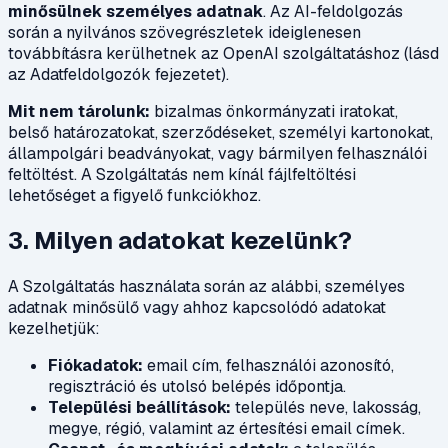
minősülnek személyes adatnak
. Az AI-feldolgozás
során a nyilvános szövegrészletek ideiglenesen
továbbításra kerülhetnek az OpenAI szolgáltatáshoz (lásd
az Adatfeldolgozók fejezetet).
Mit nem tárolunk:
bizalmas önkormányzati iratokat,
belső határozatokat, szerződéseket, személyi kartonokat,
állampolgári beadványokat, vagy bármilyen felhasználói
feltöltést. A Szolgáltatás nem kínál fájlfeltöltési
lehetőséget a figyelő funkciókhoz.
3. Milyen adatokat kezelünk?
A Szolgáltatás használata során az alábbi, személyes
adatnak minősülő vagy ahhoz kapcsolódó adatokat
kezelhetjük:
Fiókadatok:
email cím, felhasználói azonosító,
regisztráció és utolsó belépés időpontja.
Települési beállítások:
település neve, lakosság,
megye, régió, valamint az értesítési email címek.