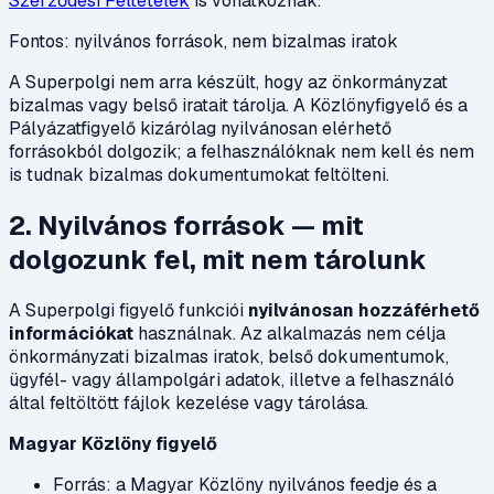
Szerződési Feltételek
is vonatkoznak.
Fontos: nyilvános források, nem bizalmas iratok
A Superpolgi nem arra készült, hogy az önkormányzat
bizalmas vagy belső iratait tárolja. A Közlönyfigyelő és a
Pályázatfigyelő kizárólag nyilvánosan elérhető
forrásokból dolgozik; a felhasználóknak nem kell és nem
is tudnak bizalmas dokumentumokat feltölteni.
2. Nyilvános források — mit
dolgozunk fel, mit nem tárolunk
A Superpolgi figyelő funkciói
nyilvánosan hozzáférhető
információkat
használnak. Az alkalmazás nem célja
önkormányzati bizalmas iratok, belső dokumentumok,
ügyfél- vagy állampolgári adatok, illetve a felhasználó
által feltöltött fájlok kezelése vagy tárolása.
Magyar Közlöny figyelő
Forrás: a Magyar Közlöny nyilvános feedje és a