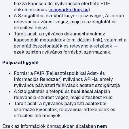
hozzá kapcsolódó, nyilvánosan elérhető PDF
dokumentumok (
magyarkozlony.hu
).
A Szolgáltatás ezekből kinyeri a szöveget, AI-alapú
relevancia-szűrést végez, majd összefoglalót és
értesítést készít.
Tárolt adat: a nyilvános dokumentumokhoz
kapcsolódó metaadatok (cím, dátum, link), valamint a
generált összefoglalók és relevancia-jelzések —
ezek szintén nyilvános forrásból származnak.
Pályázatfigyelő
Forrás: a FAIR (Fejlesztéspolitikai Adat- és
Információs Rendszer) nyilvános API-ja, amely
nyilvános pályázati felhívások adatait szolgáltatja.
A Szolgáltatás a település beállításai alapján
relevancia-szűrést végez, majd értesítést küld.
Tárolt adat: a nyilvános pályázati adatokból
származó kivonatok, relevancia-értékelések és
értesítési előzmények.
Ezek az információk önmagukban általában
nem