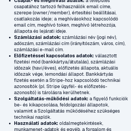
Csapat- és meghívási adatok:
a település
csapatához tartozó felhasználók email címe,
szerepe (owner/member), értesítési beállításai,
csatlakozás ideje; a meghívásokhoz kapcsolódó
email cím, meghívó token, meghívó létrehozója,
állapota és lejárati ideje.
Számlázási adatok:
számlázási név (jogi név),
adószám, számlázási cím (irányítószám, város, cím),
számlázási e-mail cím.
Előfizetéssel kapcsolatos adatok:
választott
fizetési mód (bankkártya/átutalás), számlázási
időszak (havi/éves), előfizetés állapota, aktuális
időszak vége, lemondási állapot. Bankkártyás
fizetés esetén a Stripe-hoz kapcsolódó technikai
azonosítók (pl. Stripe ügyfél- és előfizetés-
azonosító) is tárolásra kerülhetnek.
Szolgáltatás-működési adatok:
a figyelő funkciók
be- és kikapcsolása, feldolgozási állapotok,
valamint a Szolgáltatás működéséhez szükséges
technikai naplók.
Használati adatok:
oldalmegtekintések,
munkamenet-adatok és egyéb, a forgalom és